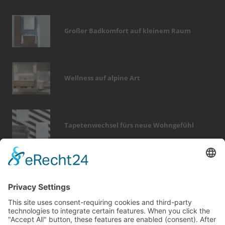
Großer Badkomfort auf kleinem Raum
Wellness auf alpine Art
Tapetenwechsel fürs neue Wohngefühl
Bericht Tags
wärme
möbel
fotovoltaik
smart home