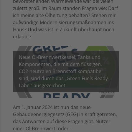
bevorstehenden Wärmewende war bei vielen
zuletzt groß. Im Raum standen Fragen wie: Darf
ich meine alte Ölheizung behalten? Stehen mir
aufwändige Modernisierungsmaßnahmen ins
Haus? Und was ist in Zukunft überhaupt noch
erlaubt?
Neue Öl-Brennwertkessel, Tanks und
Komponenten, die mit dem flüssigen,
CO2-neutralen Brennstoff kompatibel
sind, sind durch das „Green Fuels Ready-
Label“ ausgezeichnet.
epr/en2x
Am 1. Januar 2024 ist nun das neue
Gebäudeenergiegesetz (GEG) in Kraft getreten,
das Antworten auf diese Fragen gibt. Nutzer
einer Öl-Brennwert- oder -