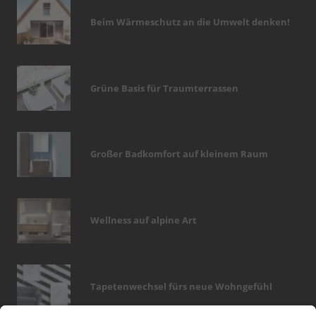
Beim Wärmeschutz an die Umwelt denken!
Grüne Basis für Traumterrassen
Großer Badkomfort auf kleinem Raum
Wellness auf alpine Art
Tapetenwechsel fürs neue Wohngefühl