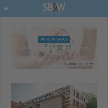
RUND UM'S HAUS
Viele nützliche Informationen rund
ums Haus
stock.adobe.com - weyo