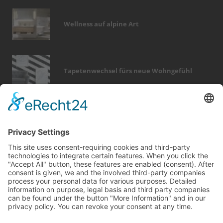
Wellness auf alpine Art
Tapetenwechsel fürs neue Wohngefühl
Bericht Tags
wärme
elektro
wintergarten
rund ums haus
türen
modernisieren
immobilien
zaun
heizung
garten
dämmung
renovieren
dekoration
förderung
möbel
photovoltaik
dach
fußboden