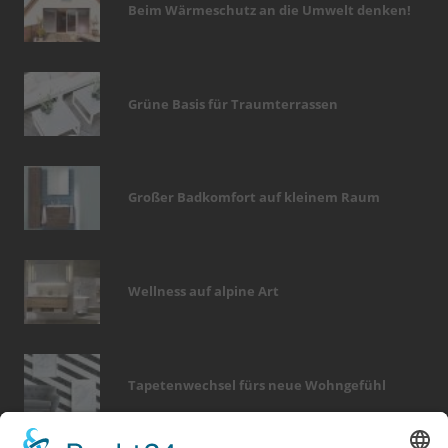
Beim Wärmeschutz an die Umwelt denken!
Grüne Basis für Traumterrassen
Großer Badkomfort auf kleinem Raum
Wellness auf alpine Art
Tapetenwechsel fürs neue Wohngefühl