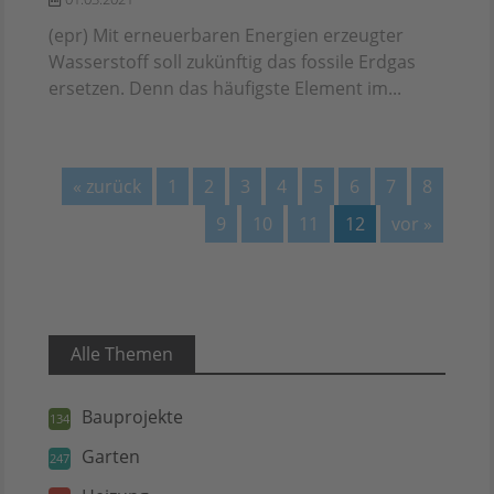
(epr) Mit erneuerbaren Energien erzeugter
Wasserstoff soll zukünftig das fossile Erdgas
ersetzen. Denn das häufigste Element im...
« zurück
1
2
3
4
5
6
7
8
9
10
11
12
vor »
Alle Themen
Bauprojekte
134
Garten
247