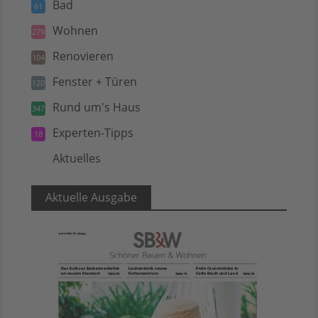
Bad
61
Wohnen
279
Renovieren
104
Fenster + Türen
120
Rund um's Haus
347
Experten-Tipps
18
Aktuelles
5
Aktuelle Ausgabe