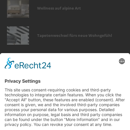
Wellness auf alpine Art
Tapetenwechsel fürs neue Wohngefühl
Bericht Tags
heizung
wintergarten
fliesen
fenster
rund ums haus
hausbau
entfeuchtung
photovoltaik
sanieren
holz
dekoration
smart home
modernisieren
küche
renovieren
förderung
immobilien
kamin
wellness