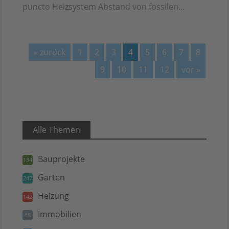
puncto Heizsystem Abstand von fossilen...
« zurück
1
2
3
4
5
6
7
8
9
10
11
12
vor »
Alle Themen
Bauprojekte
134
Garten
247
Heizung
142
Immobilien
48