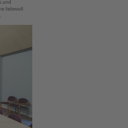
ts und
e liebevoll
.