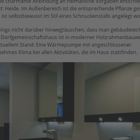
eine charmante Anbindung an heimatliche Vorgaben entschi
: Heide. Im Außenbereich ist die entsprechende Pflanze ge
st selbstbewusst im Stil eines Schnuckenstalls angelegt w
erdings nicht darüber hinwegtäuschen, dass man gebäudetec
s Dorfgemeinschaftshaus ist in moderner Holzrahmenbauwei
ktuellem Stand: Eine Wärmepumpe mit angeschlossener
hmes Klima bei allen Aktivitäten, die im Haus stattfinden.