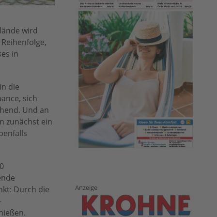
elände wird
r Reihenfolge,
es in
in die
ance, sich
echend. Und an
en zunächst ein
benfalls
00
ende
Anzeige
kt: Durch die
–
nießen.