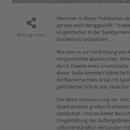
Wenn wir in dieser Publikation ü
gerade noch fertiggestellt.“ In eh
so geschehen in der Samtgemein
Beitrag teilen
Gockenholz präsentiert.
Wie kam es zur Verdrehung von Au
Vorgeschichte abzutauchen. Denn 
durch Erwerb eines Grundstücks f
dieser Stelle kommen hilfreiche F
dorfbereicherndes Areal mit Spielp
geförderten Schritt das neue Do
Die kleine Vertauschung der übli
Quadratmeter großen Grundstück 
Landschaft. Und sie bietet Besu
Umgestaltung des Außengeländes 
selbstverständlich verbunden mit