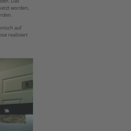
eden. Das
setzt worden,
orden.
hnisch auf
se realisiert