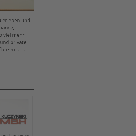
u erleben und
Chance,
o viel mehr
 und private
Pflanzen und
fbauunternehmen