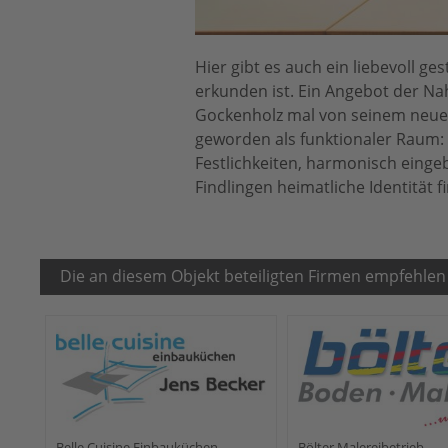
Hier gibt es auch ein liebevoll 
erkunden ist. Ein Angebot der Nah
Gockenholz mal von seinem neuen 
geworden als funktionaler Raum: 
Festlichkeiten, harmonisch eingebe
Findlingen heimatliche Identität f
Die an diesem Objekt beteiligten Firmen empfehlen
Belle Cuisine Einbauküchen
Bölter Malereibetrieb