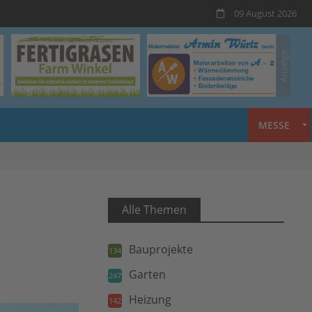
09 August 2026
MESSE
Alle Themen
Bauprojekte
134
Garten
247
Heizung
142