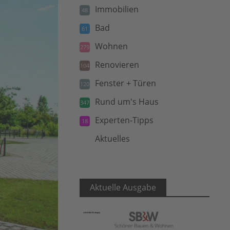
Immobilien
48
Bad
61
Wohnen
279
Renovieren
104
Fenster + Türen
120
Rund um's Haus
347
Experten-Tipps
18
Aktuelles
5
Aktuelle Ausgabe