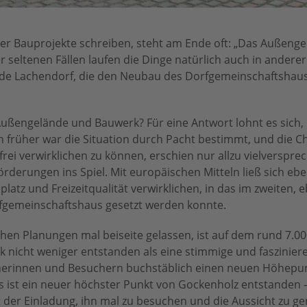
ber Bauprojekte schreiben, steht am Ende oft: „Das Außeng
er seltenen Fällen laufen die Dinge natürlich auch in andere
de Lachendorf, die den Neubau des Dorfgemeinschaftshaus
ßengelände und Bauwerk? Für eine Antwort lohnt es sich, 
früher war die Situation durch Pacht bestimmt, und die Ch
rei verwirklichen zu können, erschien nur allzu vielverspr
örderungen ins Spiel. Mit europäischen Mitteln ließ sich eb
latz und Freizeitqualität verwirklichen, in das im zweiten, e
rfgemeinschaftshaus gesetzt werden konnte.
chen Planungen mal beiseite gelassen, ist auf dem rund 7.0
nicht weniger entstanden als eine stimmige und faszinier
cherinnen und Besuchern buchstäblich einen neuen Höhepun
ist ein neuer höchster Punkt von Gockenholz entstanden 
 der Einladung, ihn mal zu besuchen und die Aussicht zu ge