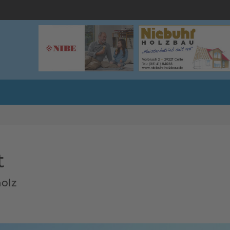
t
olz